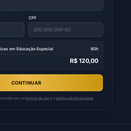
CPF
licas em Educação Especial
80h
R$ 120,00
CONTINUAR
concorda com os
termos de uso
e a
política de privacidade
.