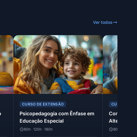
Ver todos
CURSO DE EXTENSÃO
CURSO DE E
o
Psicopedagogia com Ênfase em
Comunicaçã
Educação Especial
Alternativa
80h · 120h · 180h
80h · 120h · 1