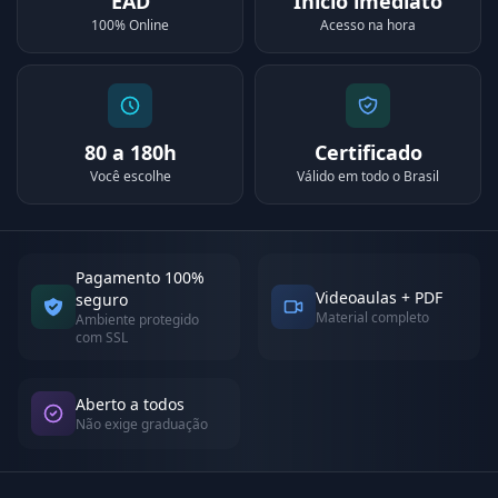
EAD
Início imediato
100% Online
Acesso na hora
80 a 180h
Certificado
Você escolhe
Válido em todo o Brasil
Pagamento 100%
Videoaulas + PDF
seguro
Material completo
Ambiente protegido
com SSL
Aberto a todos
Não exige graduação