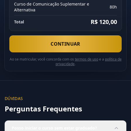
Curso de Comunicação Suplementar e
80h
Alternativa
R$ 120,00
Total
CONTINUAR
Ao se matricular, você concorda com os
termos de uso
e a
política de
privacidade
.
DÚVIDAS
Perguntas Frequentes
Posso iniciar o curso sem estar graduado?