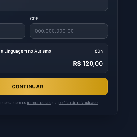
CPF
 e Linguagem no Autismo
80h
R$ 120,00
CONTINUAR
concorda com os
termos de uso
e a
política de privacidade
.