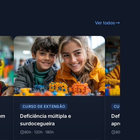
Ver todos
CURSO DE EXTENSÃO
CURSO DE E
em
Deficiência múltipla e
Deficiência 
surdocegueira
aprendizag
80h · 120h · 180h
80h · 120h · 1