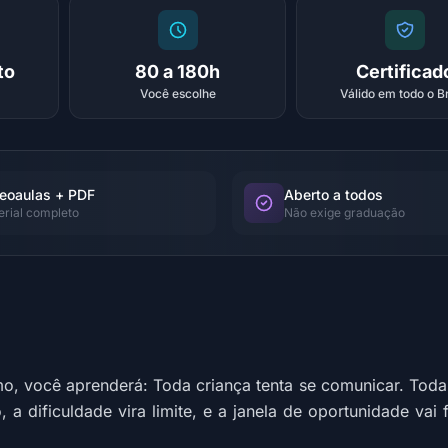
to
80 a 180h
Certificad
Você escolhe
Válido em todo o Br
eoaulas + PDF
Aberto a todos
erial completo
Não exige graduação
 você aprenderá: Toda criança tenta se comunicar. Toda.
lo, a dificuldade vira limite, e a janela de oportunidade v