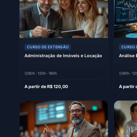
CURSO DE EXTENSÃO
CURSO 
Administração de Imóveis e Locação
Análise 
80h · 120h · 180h
80h · 12
A partir de R$ 120,00
A partir