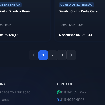
DE EXTENSÃO
CURSO DE EXTENSÃO
ivil - Direitos Reais
Direito Civil - Parte Geral
0h · 180h
80h · 120h · 180h
 de R$ 120,00
A partir de R$ 120,00
1
2
3
IONAL
CONTATO
 Academy Educação
(11) 94359-6577
ilares
(11) 4040-9108