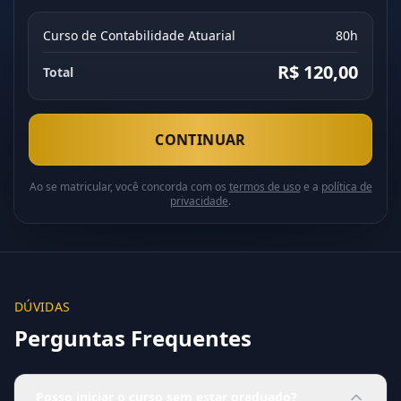
Curso de Contabilidade Atuarial
80h
R$ 120,00
Total
CONTINUAR
Ao se matricular, você concorda com os
termos de uso
e a
política de
privacidade
.
DÚVIDAS
Perguntas Frequentes
Posso iniciar o curso sem estar graduado?