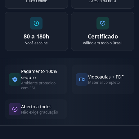
100% Online
Acesso na hora
80 a 180h
Certificado
Você escolhe
Válido em todo o Brasil
Pagamento 100%
Videoaulas + PDF
seguro
Material completo
Ambiente protegido
com SSL
Aberto a todos
Não exige graduação