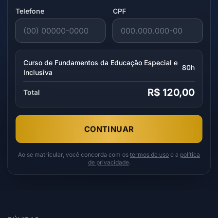
Telefone
CPF
Curso de Fundamentos da Educação Especial e
80h
Inclusiva
R$ 120,00
Total
CONTINUAR
Ao se matricular, você concorda com os
termos de uso
e a
política
de privacidade
.