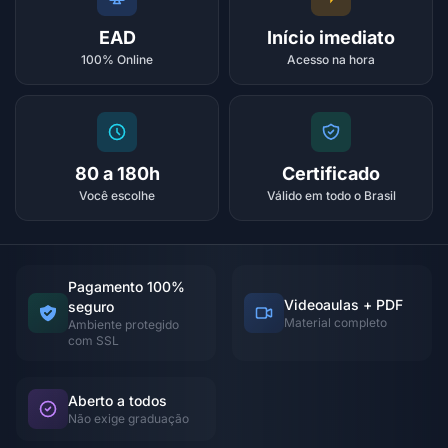
EAD
Início imediato
100% Online
Acesso na hora
80 a 180h
Certificado
Você escolhe
Válido em todo o Brasil
Pagamento 100%
Videoaulas + PDF
seguro
Material completo
Ambiente protegido
com SSL
Aberto a todos
Não exige graduação