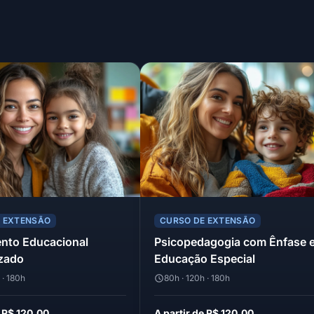
E EXTENSÃO
CURSO DE EXTENSÃO
nto Educacional
Psicopedagogia com Ênfase 
izado
Educação Especial
 · 180h
80h · 120h · 180h
e R$ 120,00
A partir de R$ 120,00