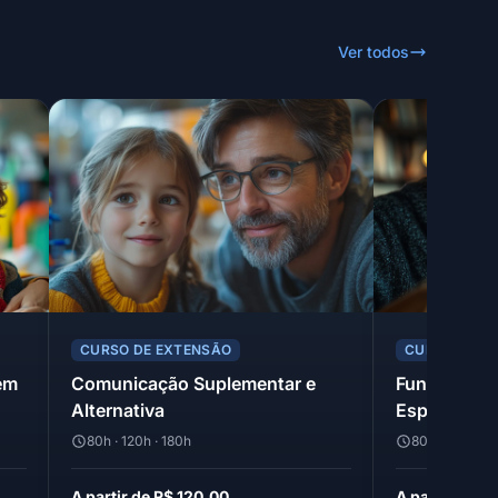
Ver todos
CURSO DE EXTENSÃO
CURSO DE E
em
Comunicação Suplementar e
Fundamento
Alternativa
Especial e I
80h · 120h · 180h
80h · 120h · 1
A partir de R$ 120,00
A partir de R