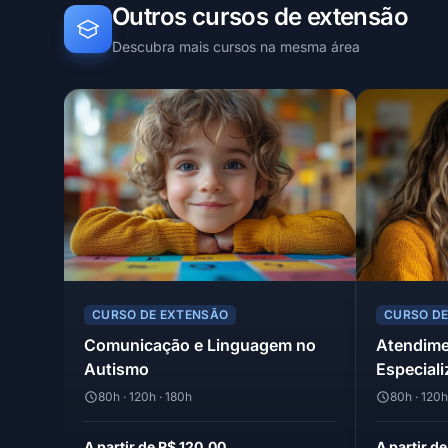
Outros cursos de extensão
Descubra mais cursos na mesma área
CURSO DE EXTENSÃO
CURSO D
Comunicação e Linguagem no
Atendime
Autismo
Especial
80h · 120h · 180h
80h · 120h
A partir de R$ 120,00
A partir d