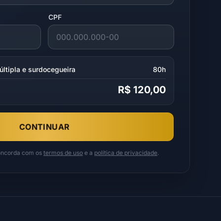
CPF
últipla e surdocegueira
80h
R$ 120,00
CONTINUAR
concorda com os
termos de uso
e a
política de privacidade
.