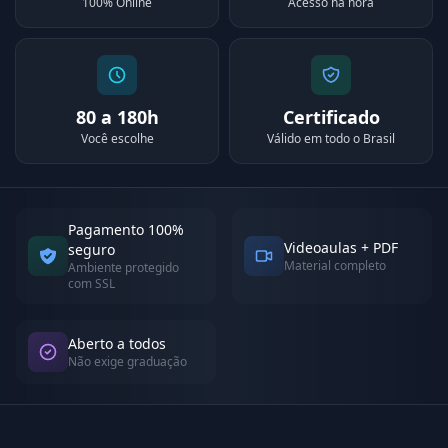
100% Online
Acesso na hora
80 a 180h
Certificado
Você escolhe
Válido em todo o Brasil
Pagamento 100%
Videoaulas + PDF
seguro
Material completo
Ambiente protegido
com SSL
Aberto a todos
Não exige graduação