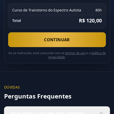
Curso de Transtorno do Espectro Autista
80h
R$ 120,00
Total
CONTINUAR
Ao se matricular, você concorda com os
termos de uso
e a
política de
privacidade
.
DÚVIDAS
Perguntas Frequentes
Posso iniciar o curso sem estar graduado?