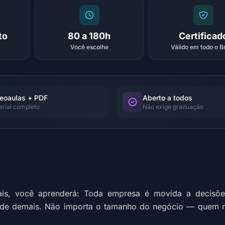
to
80 a 180h
Certificad
Você escolhe
Válido em todo o Br
eoaulas + PDF
Aberto a todos
erial completo
Não exige graduação
ais, você aprenderá: Toda empresa é movida a decisõe
rde demais. Não importa o tamanho do negócio — quem n