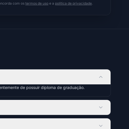
concorda com os
termos de uso
e a
política de privacidade
.
dentemente de possuir diploma de graduação.