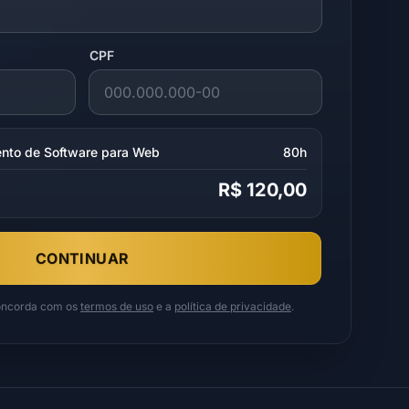
CPF
nto de Software para Web
80h
R$ 120,00
CONTINUAR
concorda com os
termos de uso
e a
política de privacidade
.