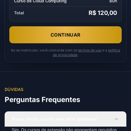
Curso de Cloud Computing
80h
R$ 120,00
Total
CONTINUAR
Ao se matricular, você concorda com os
termos de uso
e a
política
de privacidade
.
DÚVIDAS
Perguntas Frequentes
Posso iniciar o curso sem estar graduado?
Sim. Os cursos de extensão não apresentam requisitos