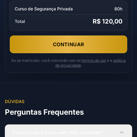
Curso de Segurança Privada
80h
R$ 120,00
Total
CONTINUAR
Ao se matricular, você concorda com os
termos de uso
e a
política
de privacidade
.
DÚVIDAS
Perguntas Frequentes
Posso iniciar o curso sem estar graduado?