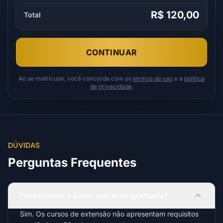
R$ 120,00
Total
CONTINUAR
Ao se matricular, você concorda com os
termos de uso
e a
política
de privacidade
.
DÚVIDAS
Perguntas Frequentes
Posso iniciar o curso sem estar graduado?
Sim. Os cursos de extensão não apresentam requisitos