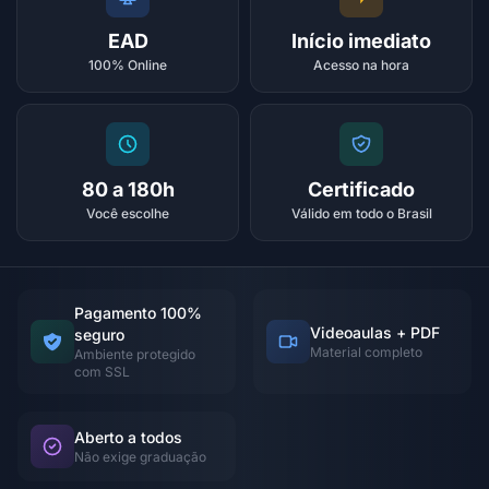
EAD
Início imediato
100% Online
Acesso na hora
80 a 180h
Certificado
Você escolhe
Válido em todo o Brasil
Pagamento 100%
Videoaulas + PDF
seguro
Material completo
Ambiente protegido
com SSL
Aberto a todos
Não exige graduação