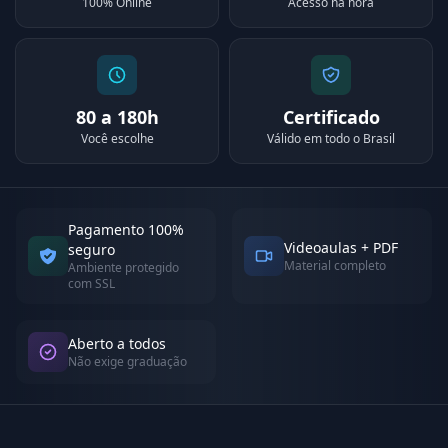
100% Online
Acesso na hora
80 a 180h
Certificado
Você escolhe
Válido em todo o Brasil
Pagamento 100%
Videoaulas + PDF
seguro
Material completo
Ambiente protegido
com SSL
Aberto a todos
Não exige graduação