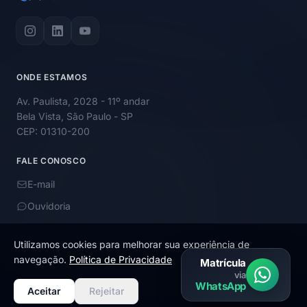
ONDE ESTAMOS
Av. Paulista, 2028 - 11º andar
Bela Vista, São Paulo - SP
CEP: 01310-200
FALE CONOSCO
E-mail
Ouvidoria
Utilizamos cookies para melhorar sua experiência de
navegação.
Política de Privacidade
Matrícula
via
© 2026 Academy Educação. Todos os direitos reservados.
WhatsApp
Aceitar
Rejeitar
Termos de uso e política de privacidade