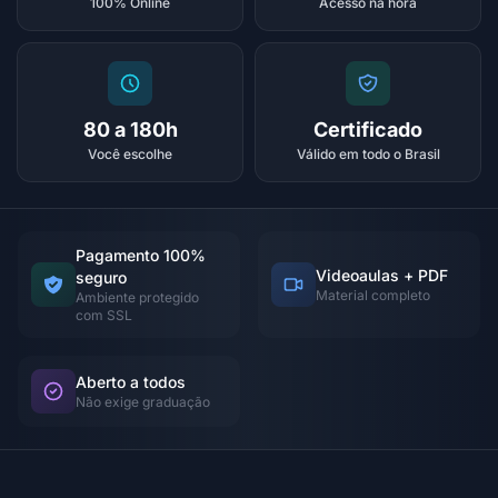
100% Online
Acesso na hora
80 a 180h
Certificado
Você escolhe
Válido em todo o Brasil
Pagamento 100%
Videoaulas + PDF
seguro
Material completo
Ambiente protegido
com SSL
Aberto a todos
Não exige graduação