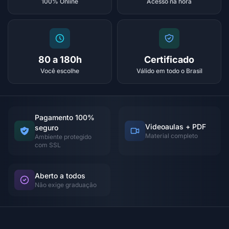
100% Online
Acesso na hora
80 a 180h
Certificado
Você escolhe
Válido em todo o Brasil
Pagamento 100%
Videoaulas + PDF
seguro
Material completo
Ambiente protegido
com SSL
Aberto a todos
Não exige graduação