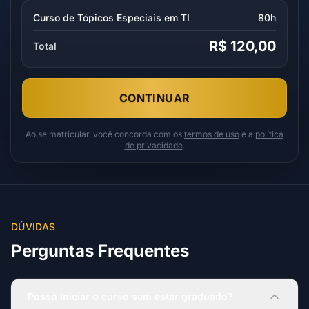
Curso de Tópicos Especiais em TI
80h
R$ 120,00
Total
CONTINUAR
Ao se matricular, você concorda com os
termos de uso
e a
política
de privacidade
.
DÚVIDAS
Perguntas Frequentes
Posso iniciar o curso sem estar graduado?