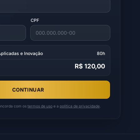
CPF
Aplicadas e Inovação
80h
R$ 120,00
CONTINUAR
concorda com os
termos de uso
e a
política de privacidade
.