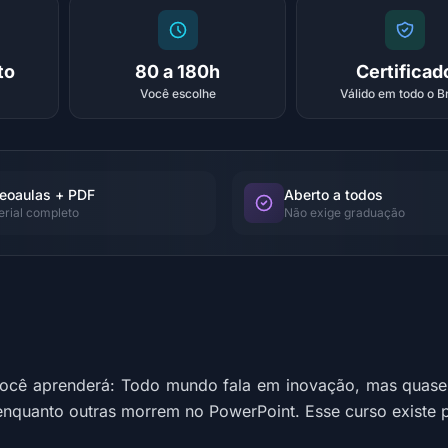
to
80 a 180h
Certificad
Você escolhe
Válido em todo o Br
eoaulas + PDF
Aberto a todos
erial completo
Não exige graduação
você aprenderá: Todo mundo fala em inovação, mas quas
 enquanto outras morrem no PowerPoint. Esse curso existe 