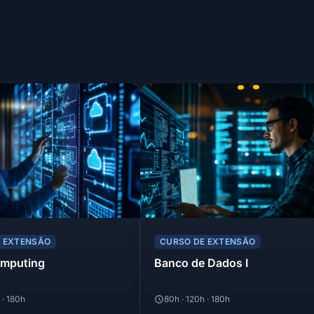
E EXTENSÃO
CURSO DE EXTENSÃO
omputing
Banco de Dados I
 · 180h
80h · 120h · 180h