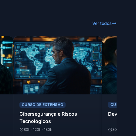
Ver todos
CURSO DE EXTENSÃO
CURSO DE E
Cibersegurança e Riscos
Devops
Tecnológicos
80h · 120h · 180h
80h · 120h · 1