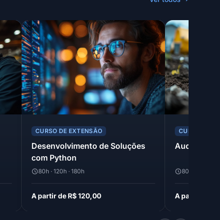
CURSO DE EXTENSÃO
CURSO DE E
Desenvolvimento de Soluções
Auditoria e 
com Python
80h · 120h · 180h
80h · 120h · 1
A partir de R$ 120,00
A partir de R