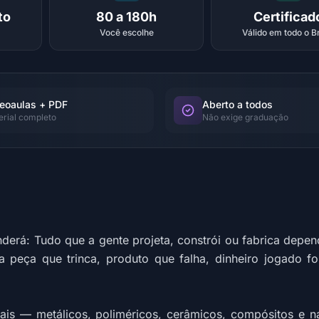
to
80 a 180h
Certificad
Você escolhe
Válido em todo o Br
eoaulas + PDF
Aberto a todos
erial completo
Não exige graduação
nderá: Tudo que a gente projeta, constrói ou fabrica dep
ica peça que trinca, produto que falha, dinheiro jogado 
ais — metálicos, poliméricos, cerâmicos, compósitos e n