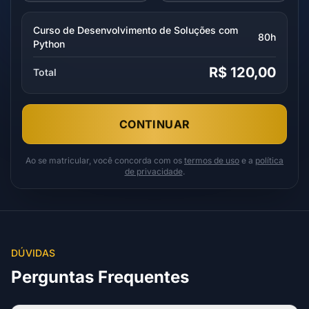
Curso de Desenvolvimento de Soluções com
80h
Python
R$ 120,00
Total
CONTINUAR
Ao se matricular, você concorda com os
termos de uso
e a
política
de privacidade
.
DÚVIDAS
Perguntas Frequentes