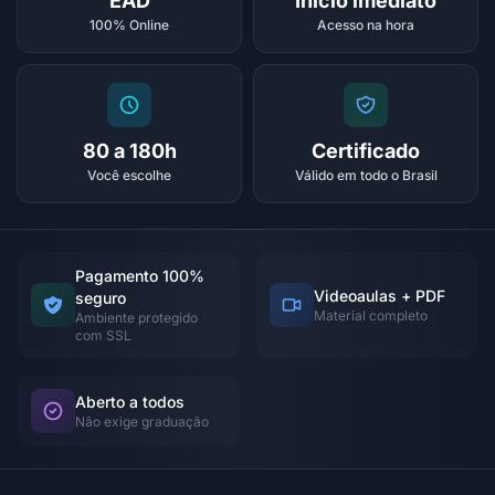
EAD
Início imediato
100% Online
Acesso na hora
80 a 180h
Certificado
Você escolhe
Válido em todo o Brasil
Pagamento 100%
Videoaulas + PDF
seguro
Material completo
Ambiente protegido
com SSL
Aberto a todos
Não exige graduação