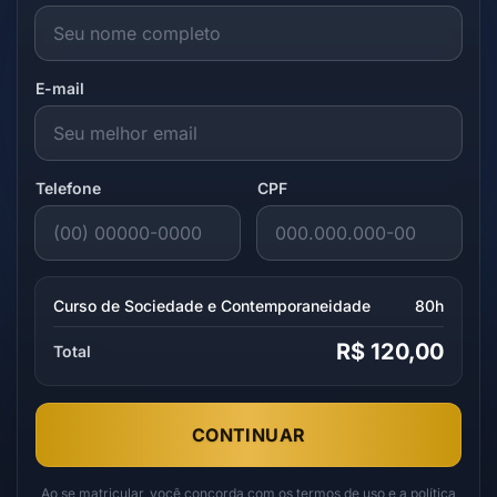
E-mail
Telefone
CPF
Curso de Sociedade e Contemporaneidade
80h
R$ 120,00
Total
CONTINUAR
Ao se matricular, você concorda com os
termos de uso
e a
política