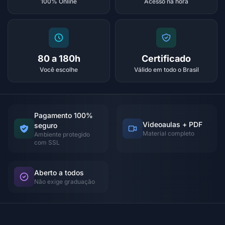
100% Online
Acesso na hora
80 a 180h
Certificado
Você escolhe
Válido em todo o Brasil
Pagamento 100%
Videoaulas + PDF
seguro
Material completo
Ambiente protegido
com SSL
Aberto a todos
Não exige graduação