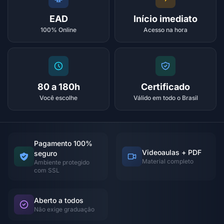
EAD
Início imediato
100% Online
Acesso na hora
80 a 180h
Certificado
Você escolhe
Válido em todo o Brasil
Pagamento 100%
Videoaulas + PDF
seguro
Material completo
Ambiente protegido
com SSL
Aberto a todos
Não exige graduação