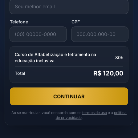
Telefone
CPF
Curso de Alfabetização e letramento na
80h
educação inclusiva
R$ 120,00
Total
CONTINUAR
Ao se matricular, você concorda com os
termos de uso
e a
política
de privacidade
.