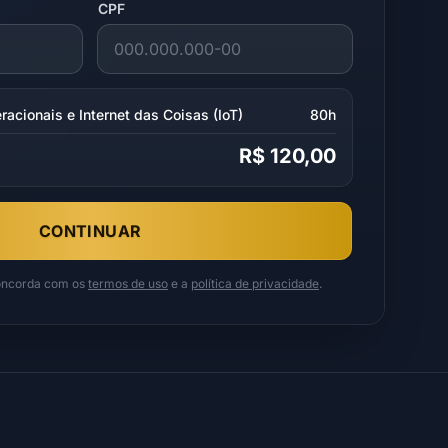
CPF
acionais e Internet das Coisas (IoT)
80h
R$ 120,00
CONTINUAR
concorda com os
termos de uso
e a
política de privacidade
.