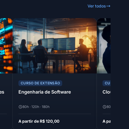
Ver todos
CURSO DE EXTENSÃO
CURSO DE E
es
Engenharia de Software
Cloud Comp
80h · 120h · 180h
80h · 120h · 1
A partir de R$ 120,00
A partir de R