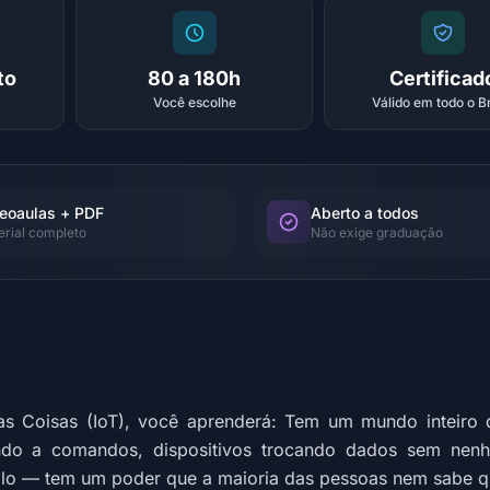
to
80 a 180h
Certificad
Você escolhe
Válido em todo o Br
eoaulas + PDF
Aberto a todos
erial completo
Não exige graduação
das Coisas (IoT), você aprenderá: Tem um mundo inteiro
endo a comandos, dispositivos trocando dados sem ne
lo — tem um poder que a maioria das pessoas nem sabe qu