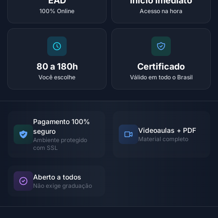
EAD
Início imediato
100% Online
Acesso na hora
80 a 180h
Certificado
Você escolhe
Válido em todo o Brasil
Pagamento 100%
Videoaulas + PDF
seguro
Material completo
Ambiente protegido
com SSL
Aberto a todos
Não exige graduação