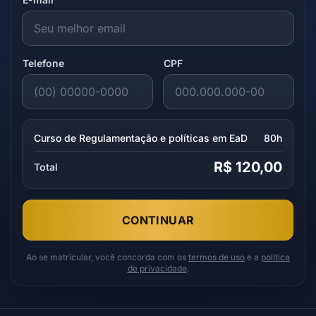
Telefone
CPF
Curso de Regulamentação e políticas em EaD
80h
R$ 120,00
Total
CONTINUAR
Ao se matricular, você concorda com os
termos de uso
e a
política
de privacidade
.