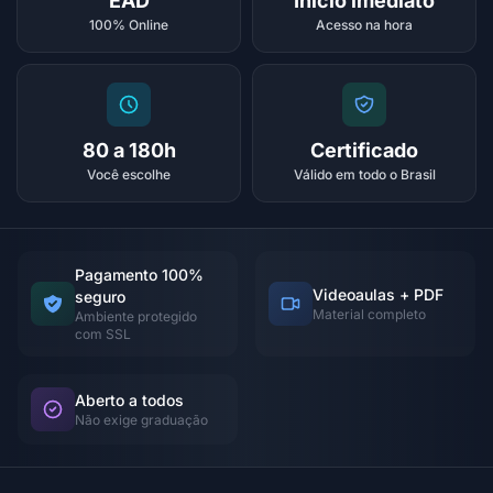
EAD
Início imediato
100% Online
Acesso na hora
80 a 180h
Certificado
Você escolhe
Válido em todo o Brasil
Pagamento 100%
Videoaulas + PDF
seguro
Material completo
Ambiente protegido
com SSL
Aberto a todos
Não exige graduação