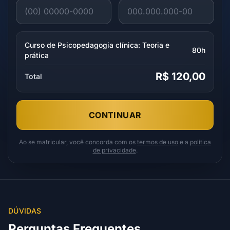
Curso de Psicopedagogia clínica: Teoria e
80h
prática
R$ 120,00
Total
CONTINUAR
Ao se matricular, você concorda com os
termos de uso
e a
política
de privacidade
.
DÚVIDAS
Perguntas Frequentes