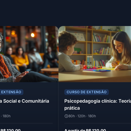
E EXTENSÃO
CURSO DE EXTENSÃO
a Social e Comunitária
Psicopedagogia clínica: Teori
prática
 · 180h
80h · 120h · 180h
e R$ 120,00
A partir de R$ 120,00