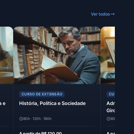
Ver todos
CURSO DE EXTENSÃO
CURSO DE E
a e
História, Política e Sociedade
Administraç
Giro
80h · 120h · 180h
80h · 120h · 1
A partir de R$ 120,00
A partir de R