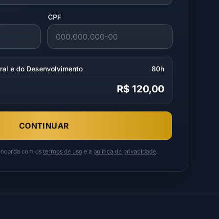
CPF
ral e do Desenvolvimento
80h
R$ 120,00
CONTINUAR
concorda com os
termos de uso
e a
política de privacidade
.