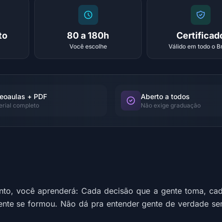
to
80 a 180h
Certificad
Você escolhe
Válido em todo o Br
eoaulas + PDF
Aberto a todos
erial completo
Não exige graduação
nto, você aprenderá: Cada decisão que a gente toma, cad
ente se formou. Não dá pra entender gente de verdade s