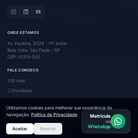
ONDE ESTAMOS
Av. Paulista, 2028 - 11º andar
Bela Vista, São Paulo - SP
CEP: 01310-200
FALE CONOSCO
E-mail
Ouvidoria
Utilizamos cookies para melhorar sua experiência de
navegação.
Política de Privacidade
Matrícula
via
© 2026 Academy Educação. Todos os direitos reservados.
WhatsApp
Aceitar
Rejeitar
Termos de uso e política de privacidade