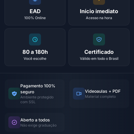
EAD
Início imediato
100% Online
Acesso na hora
80 a 180h
Certificado
Você escolhe
Válido em todo o Brasil
Pagamento 100%
Videoaulas + PDF
seguro
Material completo
Ambiente protegido
com SSL
Aberto a todos
Não exige graduação