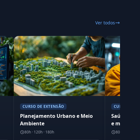
Ver todos
CURSO DE EXTENSÃO
CURSO DE E
Planejamento Urbano e Meio
Saúde, seg
Ambiente
e meio amb
80h · 120h · 180h
80h · 120h · 