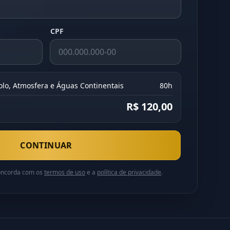
CPF
olo, Atmosfera e Águas Continentais
80h
R$ 120,00
CONTINUAR
concorda com os
termos de uso
e a
política de privacidade
.