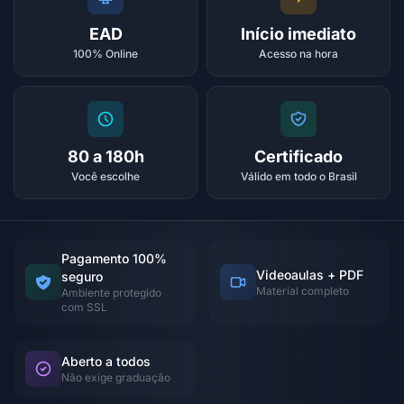
EAD
Início imediato
100% Online
Acesso na hora
80 a 180h
Certificado
Você escolhe
Válido em todo o Brasil
Pagamento 100%
Videoaulas + PDF
seguro
Material completo
Ambiente protegido
com SSL
Aberto a todos
Não exige graduação