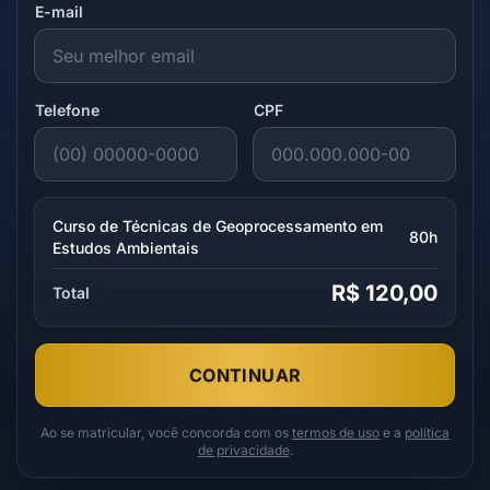
E-mail
Telefone
CPF
Curso de Técnicas de Geoprocessamento em
80h
Estudos Ambientais
R$ 120,00
Total
CONTINUAR
Ao se matricular, você concorda com os
termos de uso
e a
política
de privacidade
.