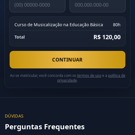
Curso de Musicalização na Educação Básica
80h
R$ 120,00
Total
CONTINUAR
Ao se matricular, você concorda com os
termos de uso
e a
política de
privacidade
.
DÚVIDAS
Perguntas Frequentes