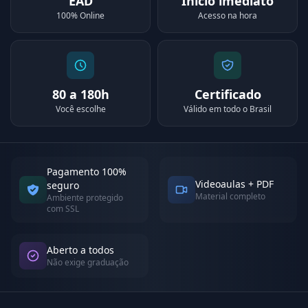
EAD
Início imediato
100% Online
Acesso na hora
80 a 180h
Certificado
Você escolhe
Válido em todo o Brasil
Pagamento 100%
Videoaulas + PDF
seguro
Material completo
Ambiente protegido
com SSL
Aberto a todos
Não exige graduação