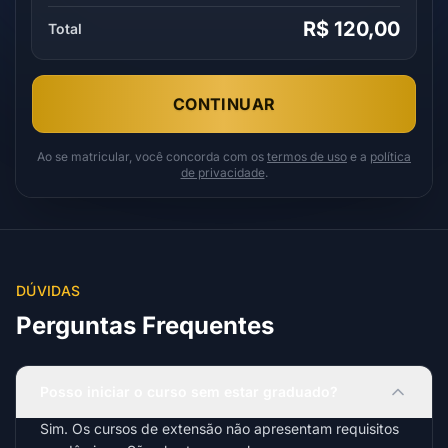
R$ 120,00
Total
CONTINUAR
Ao se matricular, você concorda com os
termos de uso
e a
política
de privacidade
.
DÚVIDAS
Perguntas Frequentes
Posso iniciar o curso sem estar graduado?
Sim. Os cursos de extensão não apresentam requisitos