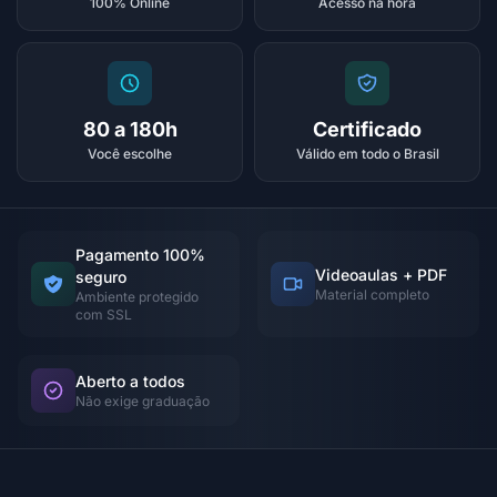
100% Online
Acesso na hora
80 a 180h
Certificado
Você escolhe
Válido em todo o Brasil
Pagamento 100%
Videoaulas + PDF
seguro
Material completo
Ambiente protegido
com SSL
Aberto a todos
Não exige graduação