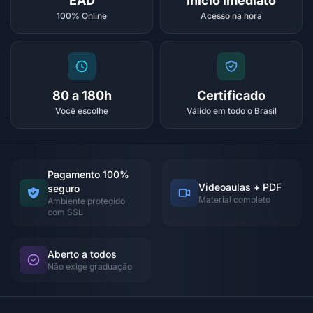
EAD
Início imediato
100% Online
Acesso na hora
80 a 180h
Certificado
Você escolhe
Válido em todo o Brasil
Pagamento 100%
Videoaulas + PDF
seguro
Material completo
Ambiente protegido
com SSL
Aberto a todos
Não exige graduação