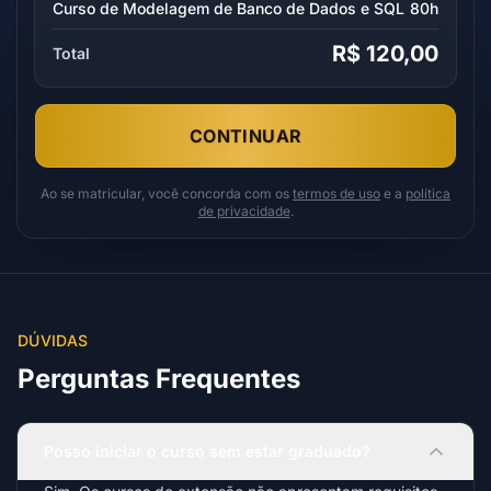
Curso de Modelagem de Banco de Dados e SQL
80h
R$ 120,00
Total
CONTINUAR
Ao se matricular, você concorda com os
termos de uso
e a
política
de privacidade
.
DÚVIDAS
Perguntas Frequentes
Posso iniciar o curso sem estar graduado?