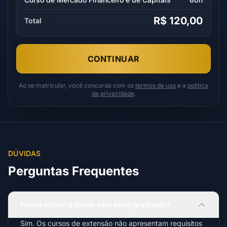
R$ 120,00
Total
CONTINUAR
Ao se matricular, você concorda com os
termos de uso
e a
política
de privacidade
.
DÚVIDAS
Perguntas Frequentes
Posso iniciar o curso sem estar graduado?
Sim. Os cursos de extensão não apresentam requisitos