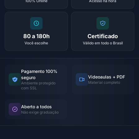
100% Online
Acesso na hora
80 a 180h
Certificado
Você escolhe
Válido em todo o Brasil
Pagamento 100%
Videoaulas + PDF
seguro
Material completo
Ambiente protegido
com SSL
Aberto a todos
Não exige graduação