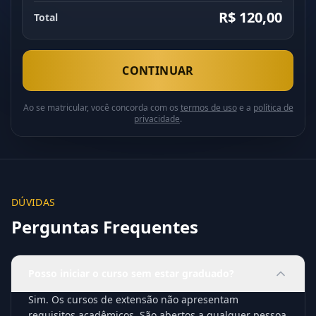
R$ 120,00
Total
CONTINUAR
Ao se matricular, você concorda com os
termos de uso
e a
política de
privacidade
.
DÚVIDAS
Perguntas Frequentes
Posso iniciar o curso sem estar graduado?
Sim. Os cursos de extensão não apresentam
requisitos acadêmicos. São abertos a qualquer pessoa