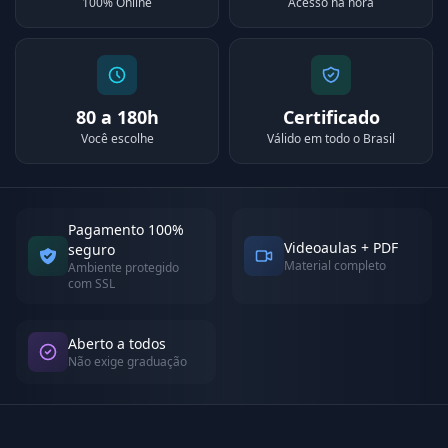
100% Online
Acesso na hora
80 a 180h
Certificado
Você escolhe
Válido em todo o Brasil
Pagamento 100%
Videoaulas + PDF
seguro
Material completo
Ambiente protegido
com SSL
Aberto a todos
Não exige graduação