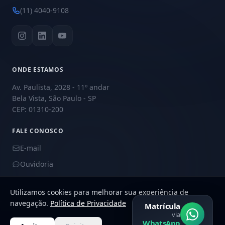
(11) 4040-9108
ONDE ESTAMOS
Av. Paulista, 2028 - 11º andar
Bela Vista, São Paulo - SP
CEP: 01310-200
FALE CONOSCO
E-mail
Ouvidoria
Utilizamos cookies para melhorar sua experiência de
navegação.
Política de Privacidade
Matrícula
via
© 2026 Academy Educação. Todos os direitos reservados.
WhatsApp