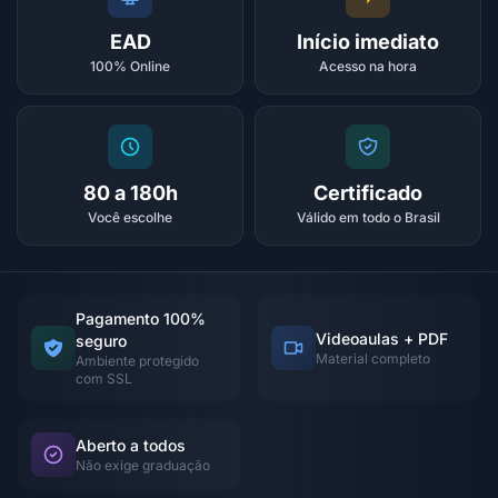
EAD
Início imediato
100% Online
Acesso na hora
80 a 180h
Certificado
Você escolhe
Válido em todo o Brasil
Pagamento 100%
Videoaulas + PDF
seguro
Material completo
Ambiente protegido
com SSL
Aberto a todos
Não exige graduação