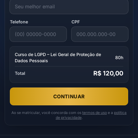
Telefone
CPF
Curso de LGPD – Lei Geral de Proteção de
80h
Dados Pessoais
R$ 120,00
Total
CONTINUAR
Ao se matricular, você concorda com os
termos de uso
e a
política
de privacidade
.