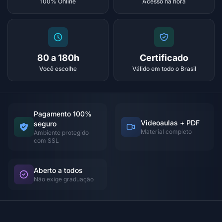
100% Online
Acesso na hora
80 a 180h
Certificado
Você escolhe
Válido em todo o Brasil
Pagamento 100%
Videoaulas + PDF
seguro
Material completo
Ambiente protegido
com SSL
Aberto a todos
Não exige graduação