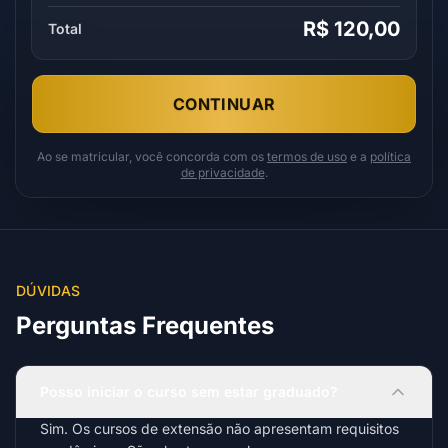
R$ 120,00
Total
CONTINUAR
Ao se matricular, você concorda com os
termos de uso
e a
política
de privacidade
.
DÚVIDAS
Perguntas Frequentes
Posso iniciar o curso sem estar graduado?
Sim. Os cursos de extensão não apresentam requisitos