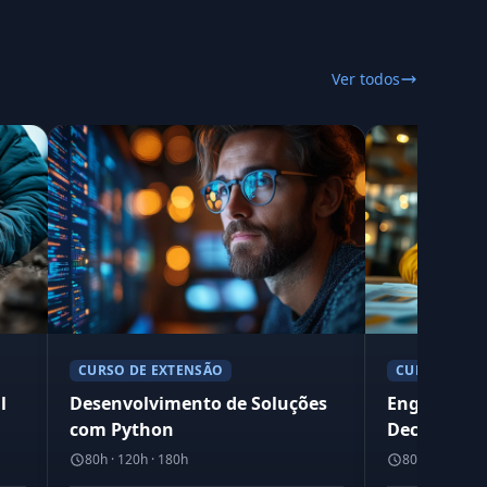
Ver todos
CURSO DE EXTENSÃO
CURSO DE E
l
Desenvolvimento de Soluções
Engenharia
com Python
Decisão e 
80h · 120h · 180h
80h · 120h · 