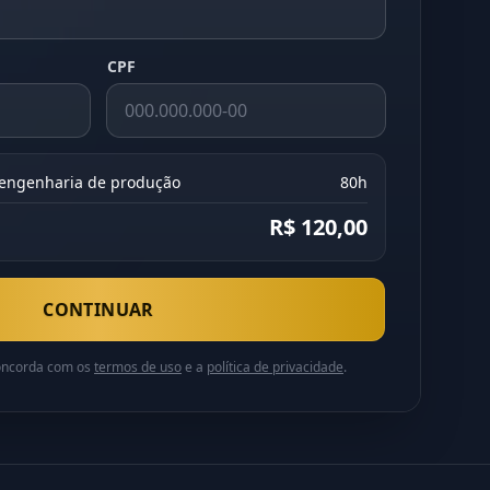
CPF
 engenharia de produção
80h
R$ 120,00
CONTINUAR
concorda com os
termos de uso
e a
política de privacidade
.