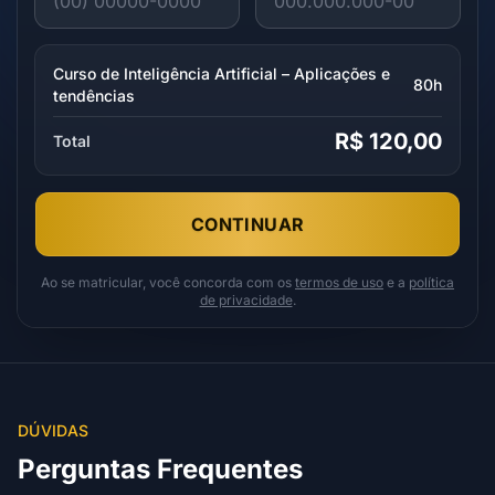
Curso de Inteligência Artificial – Aplicações e
80h
tendências
R$ 120,00
Total
CONTINUAR
Ao se matricular, você concorda com os
termos de uso
e a
política
de privacidade
.
DÚVIDAS
Perguntas Frequentes