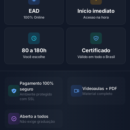
EAD
Início imediato
100% Online
Acesso na hora
80 a 180h
Certificado
Você escolhe
Válido em todo o Brasil
Pagamento 100%
Videoaulas + PDF
seguro
Material completo
Ambiente protegido
com SSL
Aberto a todos
Não exige graduação