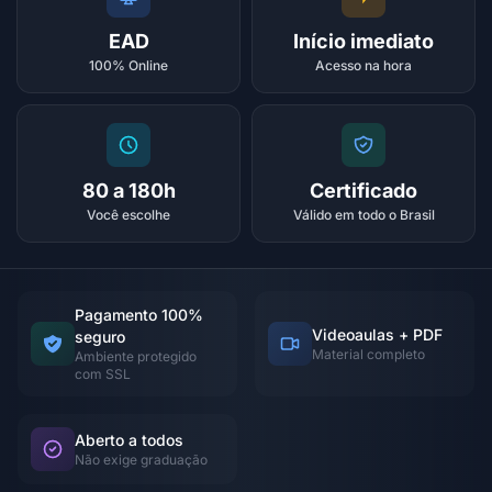
EAD
Início imediato
100% Online
Acesso na hora
80 a 180h
Certificado
Você escolhe
Válido em todo o Brasil
Pagamento 100%
Videoaulas + PDF
seguro
Material completo
Ambiente protegido
com SSL
Aberto a todos
Não exige graduação