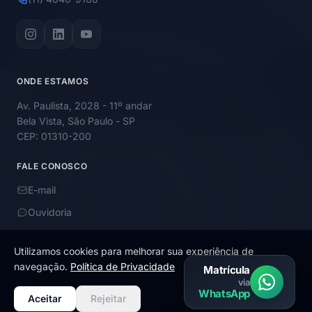
ONDE ESTAMOS
Av. Paulista, 2028 - 11º andar
Bela Vista, São Paulo - SP
CEP: 01310-200
FALE CONOSCO
E-mail
Ouvidoria
Utilizamos cookies para melhorar sua experiência de
navegação.
Política de Privacidade
Matrícula
via
© 2026 Academy Educação. Todos os direitos reservados.
WhatsApp
Aceitar
Rejeitar
Termos de uso e política de privacidade