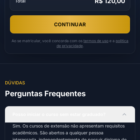
R$ 120,00
Total
CONTINUAR
Ao se matricular, você concorda com os
termos de uso
e a
política
de privacidade
.
DÚVIDAS
Perguntas Frequentes
Posso iniciar o curso sem estar graduado?
Sim. Os cursos de extensão não apresentam requisitos
acadêmicos. São abertos a qualquer pessoa
interessada, independentemente de possuir diploma de