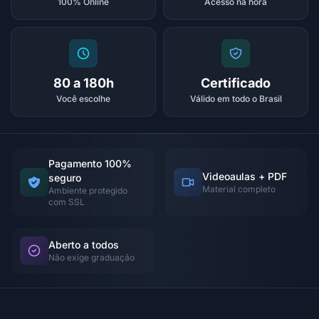
100% Online
Acesso na hora
80 a 180h
Certificado
Você escolhe
Válido em todo o Brasil
Pagamento 100%
Videoaulas + PDF
seguro
Material completo
Ambiente protegido
com SSL
Aberto a todos
Não exige graduação