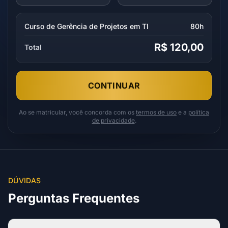
Curso de Gerência de Projetos em TI
80h
R$ 120,00
Total
CONTINUAR
Ao se matricular, você concorda com os
termos de uso
e a
política
de privacidade
.
DÚVIDAS
Perguntas Frequentes