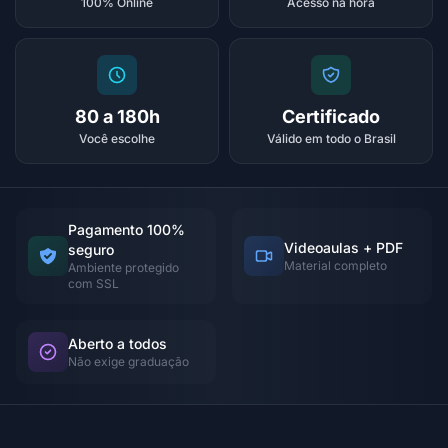
100% Online
Acesso na hora
80 a 180h
Certificado
Você escolhe
Válido em todo o Brasil
Pagamento 100%
Videoaulas + PDF
seguro
Material completo
Ambiente protegido
com SSL
Aberto a todos
Não exige graduação