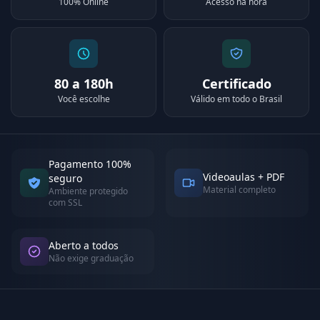
100% Online
Acesso na hora
80 a 180h
Certificado
Você escolhe
Válido em todo o Brasil
Pagamento 100%
Videoaulas + PDF
seguro
Material completo
Ambiente protegido
com SSL
Aberto a todos
Não exige graduação