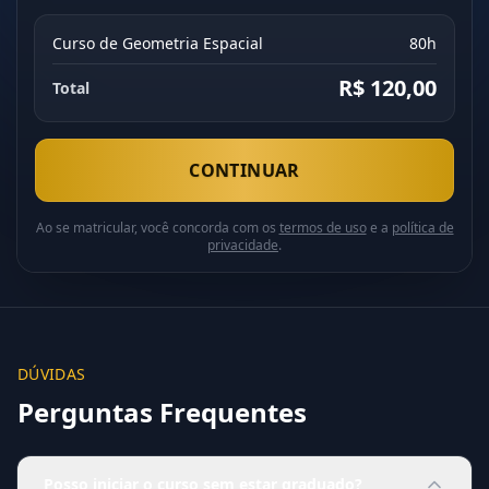
Curso de Geometria Espacial
80h
R$ 120,00
Total
CONTINUAR
Ao se matricular, você concorda com os
termos de uso
e a
política de
privacidade
.
DÚVIDAS
Perguntas Frequentes
Posso iniciar o curso sem estar graduado?