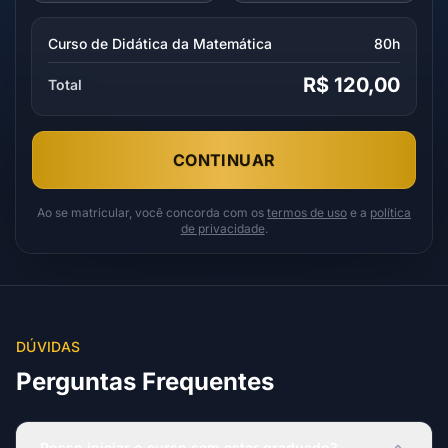
Curso de Didática da Matemática
80h
R$ 120,00
Total
CONTINUAR
Ao se matricular, você concorda com os
termos de uso
e a
política
de privacidade
.
DÚVIDAS
Perguntas Frequentes
Posso iniciar o curso sem estar graduado?