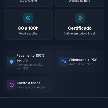
100% Online
Acesso na hora
80 a 180h
Certificado
Você escolhe
Válido em todo o Brasil
Pagamento 100%
Videoaulas + PDF
seguro
Material completo
Ambiente protegido
com SSL
Aberto a todos
Não exige graduação