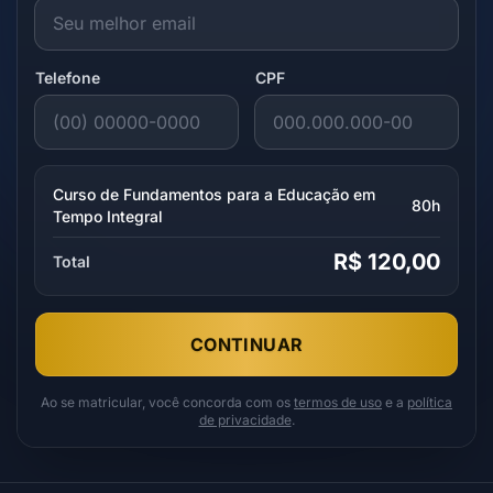
Telefone
CPF
Curso de Fundamentos para a Educação em
80h
Tempo Integral
R$ 120,00
Total
CONTINUAR
Ao se matricular, você concorda com os
termos de uso
e a
política
de privacidade
.