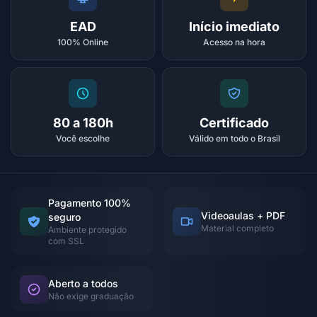
EAD
Início imediato
100% Online
Acesso na hora
80 a 180h
Certificado
Você escolhe
Válido em todo o Brasil
Pagamento 100%
Videoaulas + PDF
seguro
Material completo
Ambiente protegido
com SSL
Aberto a todos
Não exige graduação