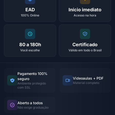
EAD
Início imediato
100% Online
Acesso na hora
80 a 180h
Certificado
Você escolhe
Válido em todo o Brasil
Pagamento 100%
Videoaulas + PDF
seguro
Material completo
Ambiente protegido
com SSL
Aberto a todos
Não exige graduação