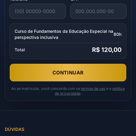
Curso de Fundamentos da Educação Especial na
80h
perspectiva inclusiva
R$ 120,00
Total
CONTINUAR
Ao se matricular, você concorda com os
termos de uso
e a
política
de privacidade
.
DÚVIDAS