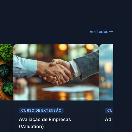
Ver todos
CURSO DE EXTENSÃO
CURSO DE E
Avaliação de Empresas
Administraç
(Valuation)