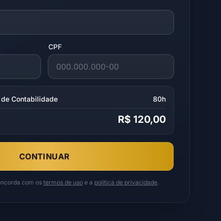
CPF
de Contabilidade
80h
R$ 120,00
CONTINUAR
concorda com os
termos de uso
e a
política de privacidade
.