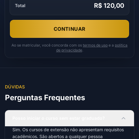
R$ 120,00
Total
CONTINUAR
Ao se matricular, você concorda com os
termos de uso
e a
política
de privacidade
.
DÚVIDAS
Perguntas Frequentes
Posso iniciar o curso sem estar graduado?
Sim. Os cursos de extensão não apresentam requisitos
acadêmicos. São abertos a qualquer pessoa