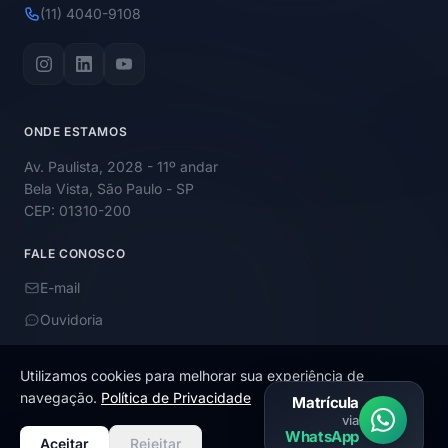
(11) 4040-9108
ONDE ESTAMOS
Av. Paulista, 2028 - 11º andar
Bela Vista, São Paulo - SP
CEP: 01310-200
FALE CONOSCO
E-mail
Ouvidoria
Utilizamos cookies para melhorar sua experiência de
navegação.
Política de Privacidade
Matrícula
via
© 2026 Academy Educação. Todos os direitos reservados.
WhatsApp
Aceitar
Rejeitar