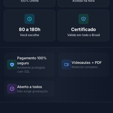
100% Online
Acesso na hora
80 a 180h
Certificado
Você escolhe
Válido em todo o Brasil
Pagamento 100%
Videoaulas + PDF
seguro
Material completo
Ambiente protegido
com SSL
Aberto a todos
Não exige graduação