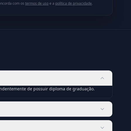
concorda com os
termos de uso
e a
política de privacidade
.
pendentemente de possuir diploma de graduação.