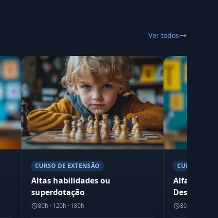
Ver todos
CURSO DE EXTENSÃO
CURSO DE E
Altas habilidades ou
Alfabetiza
superdotação
Desenvolvi
Apropriaçã
80h · 120h · 180h
80h · 120h · 