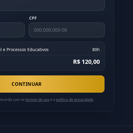
CPF
al e Processos Educativos
80h
R$ 120,00
CONTINUAR
concorda com os
termos de uso
e a
política de privacidade
.